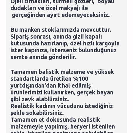
Ojeli tırnakları, sürmeli gözleri, boyalı
dudakları ve özel makyajı ile
gerçeğinden ayırt edemeyeceksiniz.
Bu manken stoklarımızda mevcuttur.
Sipariş sonrası, anında gizli kapalı
kutusunda hazırlanıp, özel hızlı kargoyla
ister kapınıza, isterseniz bulunduğunuz
semte anında gönderilir.
Tamamen balistik malzeme ve yüksek
standartlarda üretilen %100
yurtdışından'dan ithal edilmiş
ürünlerimizi kullanırken, gerçek bayan
gibi zevk alabilirsiniz.
Realistik kadının vücudunu istediğiniz
şekle sokabilirsiniz.
Tamamen et dokusunda realistik
malzemeyle yapılmış, heryeri istenilen