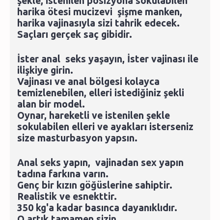
şekle, istenilen posizyona sokulabilen
harika ötesi mucizevi şişme manken,
harika vajinasıyla sizi tahrik edecek.
Saçları gerçek saç gibidir.
İster anal seks yaşayın, İster vajinası ile
ilişkiye girin.
Vajinası ve anal bölgesi kolayca
temizlenebilen, elleri istediğiniz şekli
alan bir model.
Oynar, hareketli ve istenilen şekle
sokulabilen elleri ve ayakları isterseniz
size masturbasyon yapsın.
Anal seks yapın, vajinadan sex yapın
tadına farkına varın.
Genç bir kızın göğüslerine sahiptir.
Realistik ve esnekttir.
350 kg'a kadar basınca dayanıklıdır.
O artık tamamen sizin.