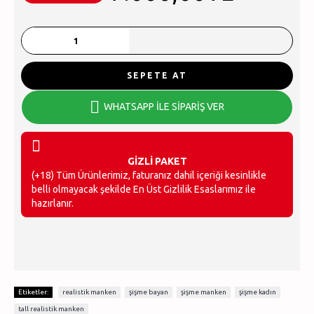
SEPETE AT
WHATSAPP İLE SİPARİŞ VER
GİZLİ PAKET
(+18) Tüm Ürünlerimiz, faturanız dahil içeriği kesinlikle
belli olmayacak şekilde En Üst Gizlilik Esaslarımız ile
hazırlanır.
,
,
,
,
Etiketler:
realistik manken
şişme bayan
şişme manken
şişme kadın
tall realistik manken