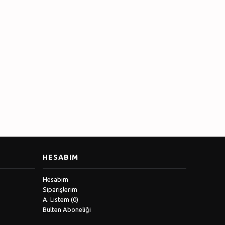
HESABIM
Hesabım
Siparişlerim
A. Listem (
0
)
Bülten Aboneliği