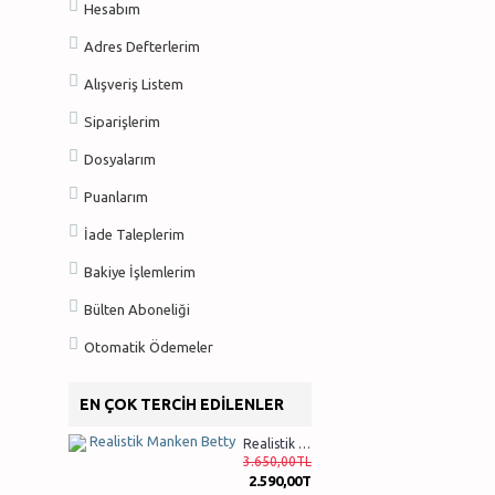
Hesabım
Adres Defterlerim
Alışveriş Listem
Siparişlerim
Dosyalarım
Puanlarım
İade Taleplerim
Bakiye İşlemlerim
Bülten Aboneliği
Otomatik Ödemeler
EN ÇOK TERCIH EDILENLER
Realistik Manken Betty
3.650,00TL
2.590,00TL