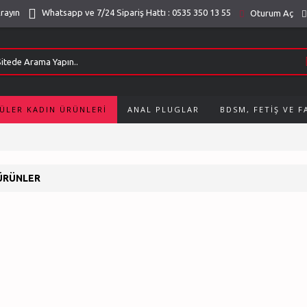
Arayın
Whatsapp ve 7/24 Sipariş Hattı : 0535 350 13 55
Oturum Aç
ÜLER KADIN ÜRÜNLERI
ANAL PLUGLAR
BDSM, FETIŞ VE 
ÜRÜNLER
Şişme Erkekler
Vibratörler