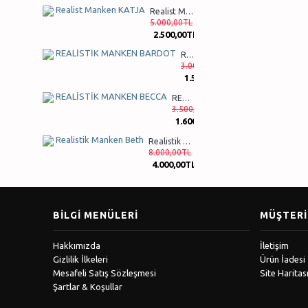
Realist Manken KATJA
5.000,00TL
2.500,00TL
REALİSTİK MANKEN BARDOT
3.000,00TL
1.550,00TL
REALİSTİK MANKEN BECCA
3.500,00TL
1.600,00TL
Realistik Manken Beth
8.000,00TL
4.000,00TL
BILGI MENÜLERI
MÜŞTERI 
Hakkımızda
İletişim
Gizlilik İlkeleri
Ürün İadesi
Mesafeli Satış Sözleşmesi
Site Haritas
Şartlar & Koşullar