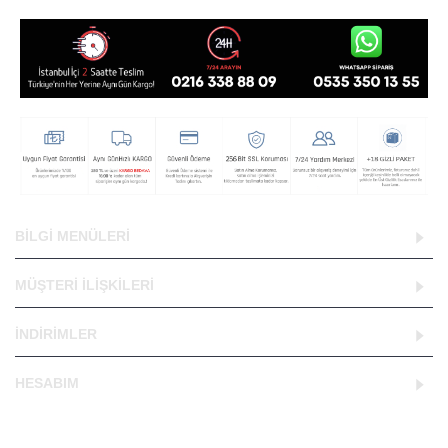
BILGI MENÜLERI
MÜŞTERI İLIŞKILERI
İNDIRIMLER
HESABIM