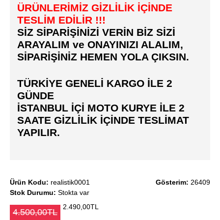
ÜRÜNLERİMİZ GİZLİLİK İÇİNDE
TESLİM EDİLİR !!!
SİZ SİPARİŞİNİZİ VERİN BİZ SİZİ
ARAYALIM ve ONAYINIZI ALALIM,
SİPARİŞİNİZ HEMEN YOLA ÇIKSIN.
TÜRKİYE GENELİ KARGO İLE 2
GÜNDE
İSTANBUL İÇİ MOTO KURYE İLE 2
SAATE GİZLİLİK İÇİNDE TESLİMAT
YAPILIR.
Ürün Kodu:
realistik0001
Gösterim:
26409
Stok Durumu:
Stokta var
2.490,00TL
4.500,00TL