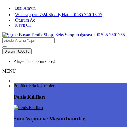
Bizi Arayın
Whatsapp ve 7/24 Sipariş Hattı : 0535 350 13 55
Oturum Aç
Kayıt Ol
0 ürün - 0,00TL
Alışveriş sepetiniz boş!
MENÜ
Vibratörler
+
Popüler Erkek Ürünleri
Penis Kılıfları
Suni Vajina ve Mastürbatörler