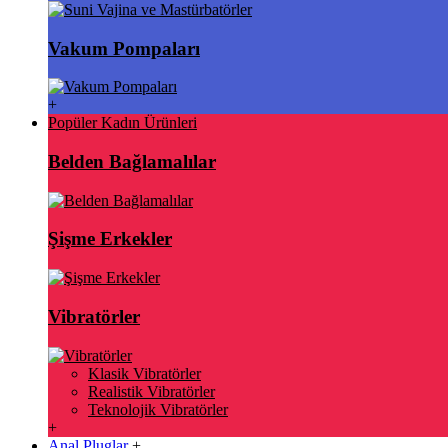
Vakum Pompaları
+
Popüler Kadın Ürünleri
Belden Bağlamalılar
Şişme Erkekler
Vibratörler
Klasik Vibratörler
Realistik Vibratörler
Teknolojik Vibratörler
+
Anal Pluglar
+