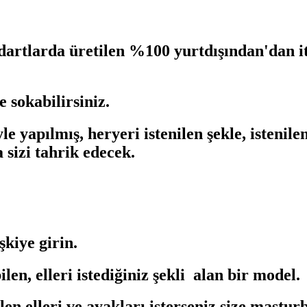
rtlarda üretilen %100 yurtdışından'dan ith
 sokabilirsiniz.
yapılmış, heryeri istenilen şekle, istenilen
sizi tahrik edecek.
işkiye girin.
len, elleri istediğiniz şekli alan bir model.
len elleri ve ayakları isterseniz size mastur