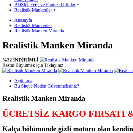
BDSM, Fetiş ve Fantezi Ürünler
+
Realistik Mankenler
+
Anasayfa
Realistik Mankenler
Realistik Manken Miranda
Realistik Manken Miranda
%32 İNDİRİMLİ
Resmi Büyütmek için Tıklayınız
Açıklama
Bu Siteye Neden Güvenmelisiniz?
Realistik Manken Miranda
ÜCRETSİZ KARGO FIRSATI 
Kalça bölümünde gizli motoru olan kendind