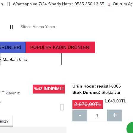
ın
Whatsapp ve 7/24 Sipariş Hattı : 0535 350 13 55
Oturum Aç
ÜRÜNLERI
POPÜLER KADIN ÜRÜNLERI
ANAL PLUGLAR
REALISTIK MANKENLER
ik Manken İrina
Ürün Kodu:
realistik0006
%43 İNDİRİMLİ
Stok Durumu:
Stokta var
 Tıklayınız
1.649,00TL
2.870,00TL
-
+
iniz?