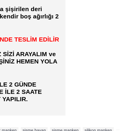
 şişirilen deri
kendir boş ağırlığı 2
İNDE TESLİM EDİLİR
Z SİZİ ARAYALIM ve
İŞİNİZ HEMEN YOLA
LE 2 GÜNDE
E İLE 2 SAATE
 YAPILIR.
ik manken
,
şişme bayan
,
şişme manken
,
silikon manken
,