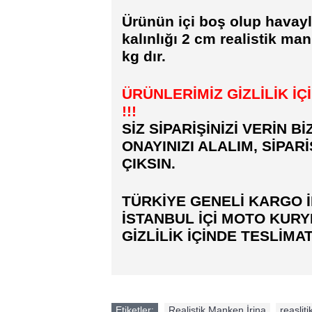
Ürünün içi boş olup havayla
kalınlığı 2 cm realistik man
kg dır.
ÜRÜNLERİMİZ GİZLİLİK İÇ
!!!
SİZ SİPARİŞİNİZİ VERİN Bİ
ONAYINIZI ALALIM, SİPAR
ÇIKSIN.
TÜRKİYE GENELİ KARGO İ
İSTANBUL İÇİ MOTO KURY
GİZLİLİK İÇİNDE TESLİMAT
Etiketler:
Realistik Manken İrina
,
reaslit