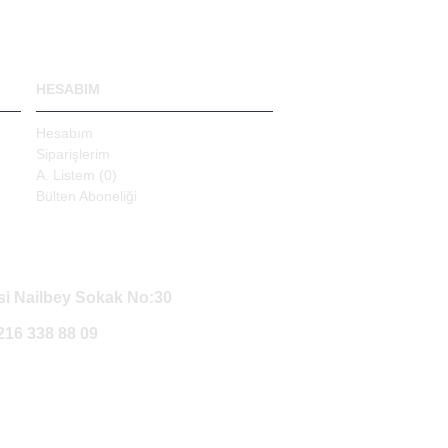
HESABIM
Hesabım
Siparişlerim
A. Listem (
0
)
Bülten Aboneliği
i Nailbey Sokak No:30
0216 338 88 09