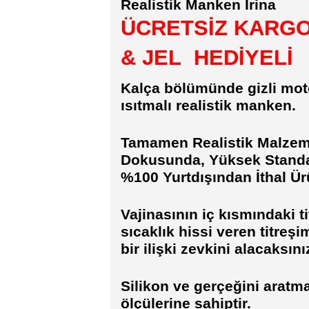
Realistik Manken İrina
ÜCRETSİZ KARGO
&
JEL HEDİYELİ
Kalça bölümünde gizli mot
ısıtmalı realistik manken.
Tamamen Realistik Malzem
Dokusunda, Yüksek Standar
%100 Yurtdışından İthal Ür
Vajinasının iç kısmındaki ti
sıcaklık hissi veren titreş
bir ilişki zevkini alacaksını
Silikon ve gerçeğini aratm
ölçülerine sahiptir.