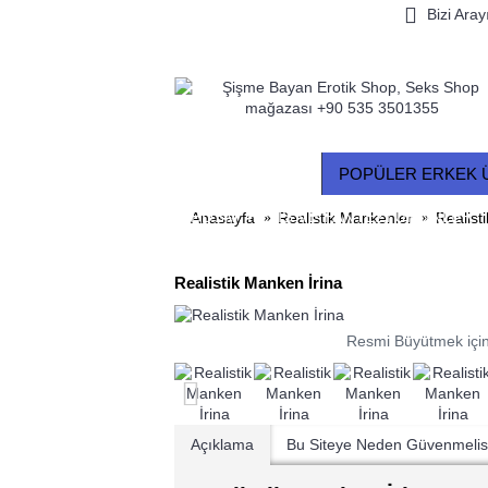
Bizi Aray
VIBRATÖRLER
POPÜLER ERKEK 
BDSM, FETIŞ VE FANTEZI ÜRÜNLER
Anasayfa
Realistik Mankenler
Realist
Realistik Manken İrina
Resmi Büyütmek için
Açıklama
Bu Siteye Neden Güvenmelis