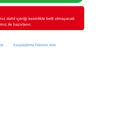
z dahil içeriği kesinlikle belli olmayacak
mız ile hazırlanır.
kle
Karşılaştırma listesine ekle