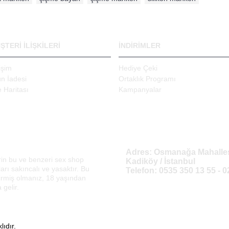
ŞTERI İLIŞKILERI
İNDIRIMLER
tişim
Hediye Çeki
n İadesi
Ortaklık Programı
e Haritası
Kampanyalar
Adres: Osmanağa Mahalles
rin bu ve benzeri sex shop
Kadiköy / İstanbul
arı sakıncalı ve yasaktır. Bu
Telefon: 0535 350 13 55 - 
girmiş olmanız, 18 yaşından
gelir.
ıdır.