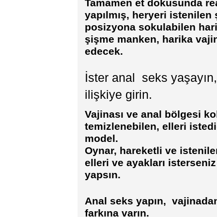
Tamamen et dokusunda rea
yapılmış, heryeri istenilen 
posizyona sokulabilen har
şişme manken, harika vajina
edecek.
İster anal seks yaşayın, 
ilişkiye girin.
Vajinası ve anal bölgesi k
temizlenebilen, elleri isted
model.
Oynar, hareketli ve istenil
elleri ve ayakları istersen
yapsın.
Anal seks yapın, vajinada
farkına varın.