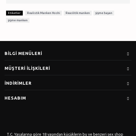
,
,
,
Etiketler:
Realistik Manken Hoshi
Reaslitik manken
şişme bayan
şişme manken
BILGI MENÜLERI
MÜŞTERI İLIŞKILERI
İNDIRIMLER
HESABIM
T.C. Yasalarına göre 18 yaşından küçüklerin bu ve benzeri sex shop