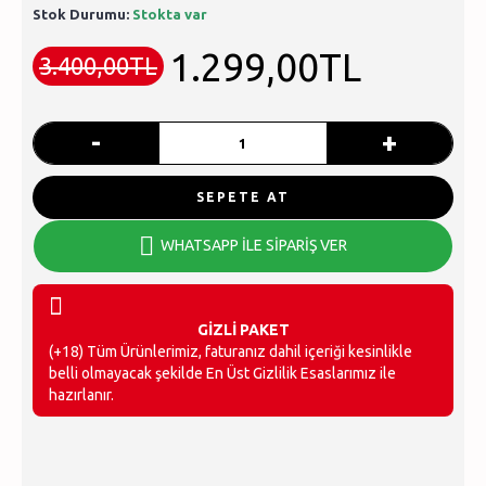
Stok Durumu:
Stokta var
1.299,00TL
3.400,00TL
-
+
SEPETE AT
WHATSAPP İLE SİPARİŞ VER
GİZLİ PAKET
(+18) Tüm Ürünlerimiz, faturanız dahil içeriği kesinlikle
belli olmayacak şekilde En Üst Gizlilik Esaslarımız ile
hazırlanır.