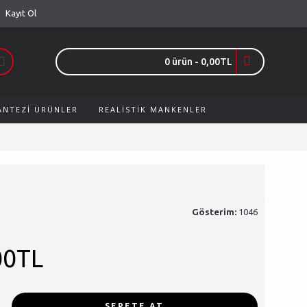
Kayıt Ol
0 ürün - 0,00TL
FANTEZI ÜRÜNLER
REALISTIK MANKENLER
Gösterim:
1046
00TL
SEPETE AT