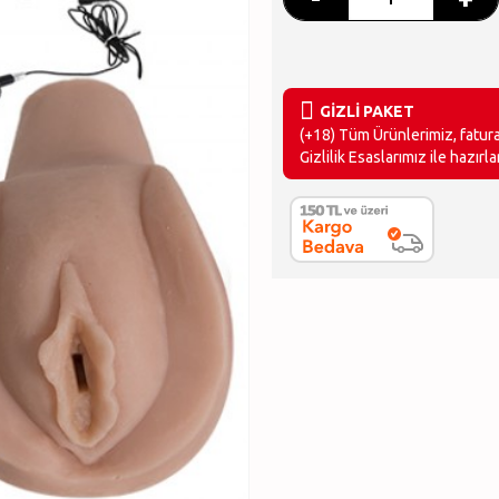
GİZLİ PAKET
(+18) Tüm Ürünlerimiz, faturan
Gizlilik Esaslarımız ile hazırlan