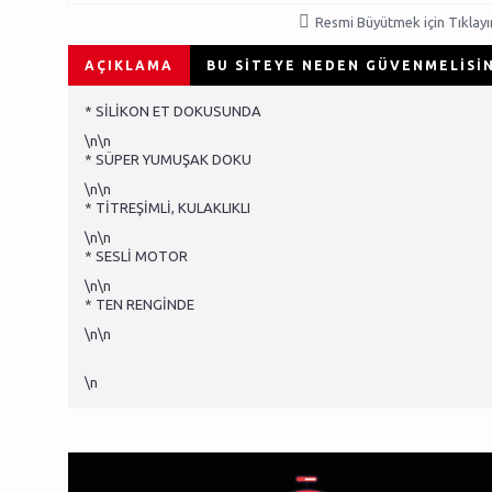
Resmi Büyütmek için Tıklayı
AÇIKLAMA
BU SITEYE NEDEN GÜVENMELISIN
* SİLİKON ET DOKUSUNDA
\n\n
* SÜPER YUMUŞAK DOKU
\n\n
* TİTREŞİMLİ, KULAKLIKLI
\n\n
* SESLİ MOTOR
\n\n
* TEN RENGİNDE
\n\n
\n