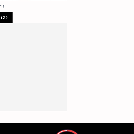
nız
IZ?