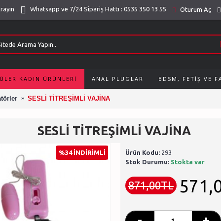
Arayın
Whatsapp ve 7/24 Sipariş Hattı : 0535 350 13 55
Oturum Aç
ÜLER KADIN ÜRÜNLERI
ANAL PLUGLAR
BDSM, FETIŞ VE 
törler
SESLİ TİTREŞİMLİ VAJİNA
SESLİ TİTREŞİMLİ VAJİNA
%34 İNDİRİMLİ
Ürün Kodu:
293
Stok Durumu:
Stokta var
571,
871,00TL
-
+