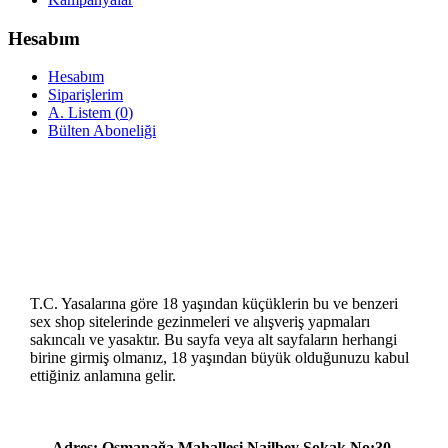
Hesabım
Hesabım
Siparişlerim
A. Listem (
0
)
Bülten Aboneliği
T.C. Yasalarına göre 18 yaşından küçüklerin bu ve benzeri
sex shop sitelerinde gezinmeleri ve alışveriş yapmaları
sakıncalı ve yasaktır. Bu sayfa veya alt sayfaların herhangi
birine girmiş olmanız, 18 yaşından büyük olduğunuzu kabul
ettiğiniz anlamına gelir.
Adres: Osmanağa Mahallesi Nailbey Sokak No:30