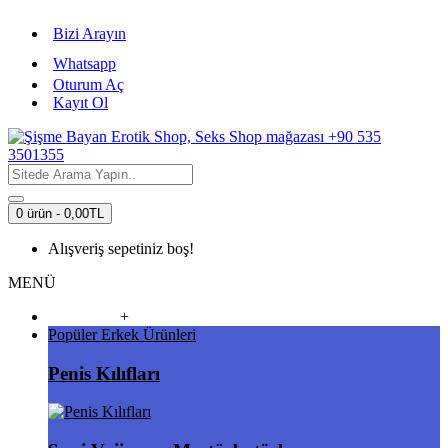
Bizi Arayın
Whatsapp
Oturum Aç
Kayıt Ol
0 ürün - 0,00TL
Alışveriş sepetiniz boş!
MENÜ
Vibratörler
+
Popüler Erkek Ürünleri
Penis Kılıfları