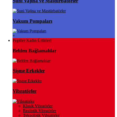
Suni Vajina ve Mastürbatörler
Vakum Pompaları
+
Popüler Kadın Ürünleri
Belden Bağlamalılar
Şişme Erkekler
Vibratörler
Klasik Vibratörler
Realistik Vibratörler
Teknolojik Vibratörler