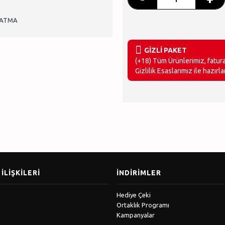
ZATMA
GİZLİ PAKET
(+18) Tüm Ürünlerimiz, faturan
Gizlilik Esaslarımız ile hazırlan
İLIŞKILERI
İNDIRIMLER
Hediye Çeki
Ortaklık Programı
ı
Kampanyalar