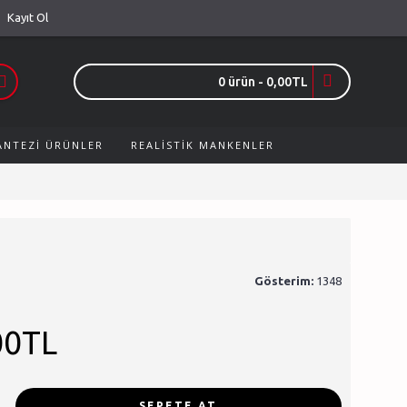
Kayıt Ol
0 ürün - 0,00TL
FANTEZI ÜRÜNLER
REALISTIK MANKENLER
Gösterim:
1348
00TL
SEPETE AT