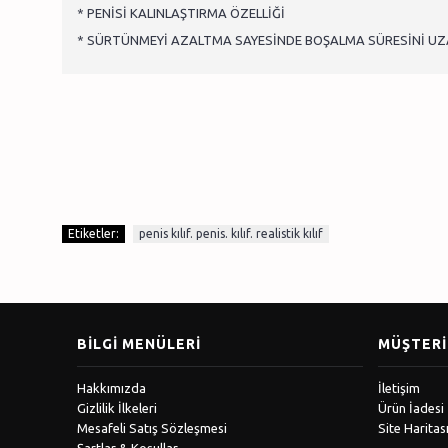
* PENİSİ KALINLAŞTIRMA ÖZELLİĞİ
* SÜRTÜNMEYİ AZALTMA SAYESİNDE BOŞALMA SÜRESİNİ U
Etiketler:
penis kılıf. penis. kılıf. realistik kılıf
BILGI MENÜLERI
MÜŞTERI 
Hakkımızda
İletişim
Gizlilik İlkeleri
Ürün İadesi
Mesafeli Satış Sözleşmesi
Site Haritas