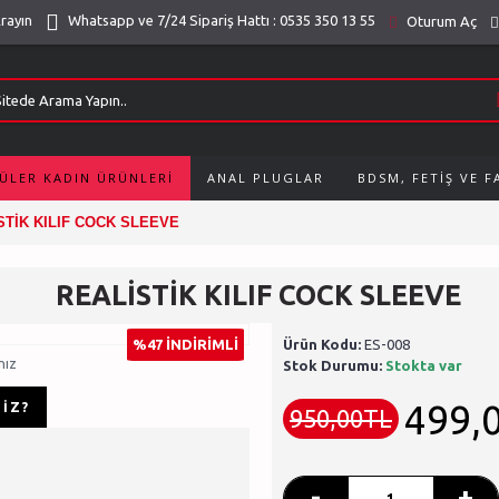
Arayın
Whatsapp ve 7/24 Sipariş Hattı : 0535 350 13 55
Oturum Aç
ÜLER KADIN ÜRÜNLERI
ANAL PLUGLAR
BDSM, FETIŞ VE 
STİK KILIF COCK SLEEVE
REALİSTİK KILIF COCK SLEEVE
%47 İNDİRİMLİ
Ürün Kodu:
ES-008
nız
Stok Durumu:
Stokta var
499,
IZ?
950,00TL
-
+