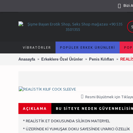
Bizi 
VIBRATÖRLER
POPÜLER ERKEK ÜRÜNLERI
POP
Anasayfa
Erkeklere Özel Ürünler
Penis Kılıfları
REALİ
Resmi Büyütmek için Tıklayı
AÇIKLAMA
BU SITEYE NEDEN GÜVENMELISIN
* REALİSTİK ET DOKUSUNDA SİLİKON MATERYEL
* ÜZERİNDE Kİ YUMUŞAK DOKU SAYESİNDE UYARICI ÖZELLİK